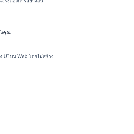
ริงต้องการอย่างอื่น
ึงคุณ
”
ว่าง UI บน Web โดยไม่สร้าง