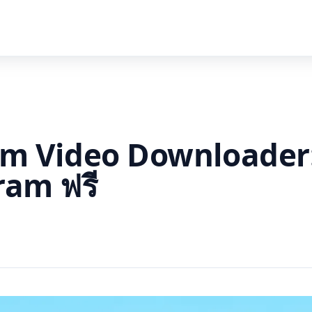
m Video Downloader: บ
ram ฟรี