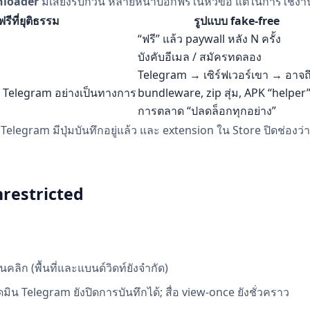
nloader
มีเสียงรบกวน หลายหน้าบอกฟรีในหัวข้อ แต่ในการใช้งานจ
ฟรีที่ยุติธรรม
รูปแบบ fake-free
“ฟรี” แล้ว paywall หลัง N ครั้ง
บังคับอีเมล / สมัครทดลอง
Telegram → เซิร์ฟเวอร์เขา → อาจถ
 Telegram อย่างเป็นทางการ
bundleware, zip สุ่ม, APK “helper
การตลาด “ปลดล็อกทุกอย่าง”
งใจ: Telegram มีปุ่มบันทึกอยู่แล้ว และ extension ใน Store ปิดช่อง
nrestricted
คลิก (พื้นที่และแบนด์วิดท์ยังจำกัด)
ิน Telegram ยังปิดการบันทึกได้; สื่อ view-once ยังชั่วคราว