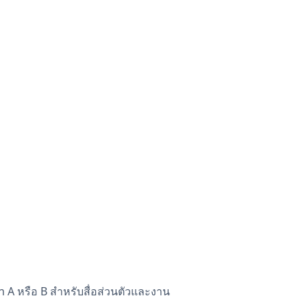
h A หรือ B สำหรับสื่อส่วนตัวและงาน