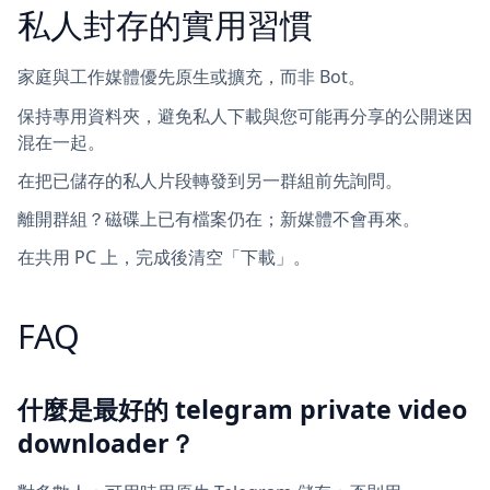
私人封存的實用習慣
家庭與工作媒體優先原生或擴充，而非 Bot。
保持專用資料夾，避免私人下載與您可能再分享的公開迷因
混在一起。
在把已儲存的私人片段轉發到另一群組前先詢問。
離開群組？磁碟上已有檔案仍在；新媒體不會再來。
在共用 PC 上，完成後清空「下載」。
FAQ
什麼是最好的 telegram private video
downloader？