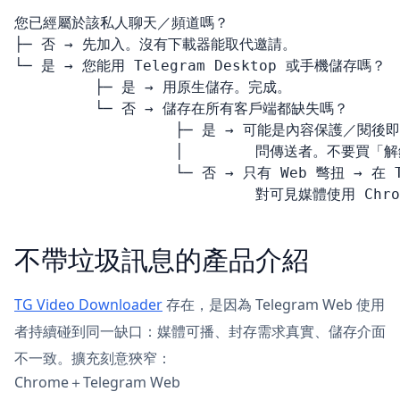
您已經屬於該私人聊天／頻道嗎？

├─ 否 → 先加入。沒有下載器能取代邀請。

└─ 是 → 您能用 Telegram Desktop 或手機儲存嗎？

         ├─ 是 → 用原生儲存。完成。

         └─ 否 → 儲存在所有客戶端都缺失嗎？

                  ├─ 是 → 可能是內容保護／閱後即
                  │        問傳送者。不要買「
                  └─ 否 → 只有 Web 彆扭 → 在 Te
不帶垃圾訊息的產品介紹
TG Video Downloader
存在，是因為 Telegram Web 使用
者持續碰到同一缺口：媒體可播、封存需求真實、儲存介面
不一致。擴充刻意狹窄：
Chrome＋Telegram Web