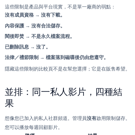
這些限制是產品與平台現實，不是單一廠商的弱點：
沒有成員資格 → 沒有下載。
內容保護 → 沒有合法儲存。
閱後即焚 → 不是永久檔案流程。
已刪除訊息 → 沒了。
法律／禮節限制 → 檔案落到磁碟後仍由您遵守。
隱藏這些限制的比較頁不是在幫您選擇；它是在販售希望。
並排：同一私人影片，四種結
果
想像您已加入的私人社群頻道。管理員
沒有
啟用限制儲存。
您可以播放每週回顧影片。