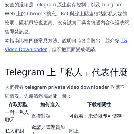
安全的選項是 Telegram 原生儲存控制，以及 Telegram
Web 上的 Chrome 擴充。Bot 與線上貼連結站對私人媒體
較弱，隱私風險也更高。沒有誠實工具會繞過內容保護或閱
後即焚訊息。
本指南比較四種常見方法、說明何時各自勝出，並介紹
TG
Video Downloader
，但不把頁面變成硬銷。
Telegram 上「私人」代表什麼
人們搜尋
telegram private video downloader
對應不
同情況。先釐清您屬於哪一種：
存取類型
如何進入
下載相關性
一對一私人
直接對話
可觀看；未受限即可儲存
聊天
邀請／管理員加
私人群組
同上