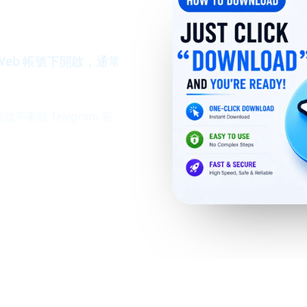
egram 影
 Web 帳號下開啟，通常
索取 Telegram 密