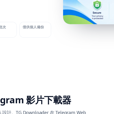
批次
僅供個人備份
egram 影片下載器
TG Downloader 在 Telegram Web