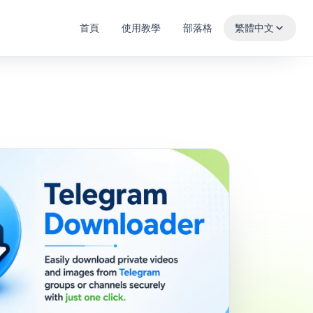
首頁
使用教學
部落格
繁體中文