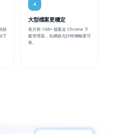
4
大型檔案更穩定
與頻
長片與 1GB+ 檔案走 Chrome 下
制下
載管理器，在網路允許時傳輸更可
靠。