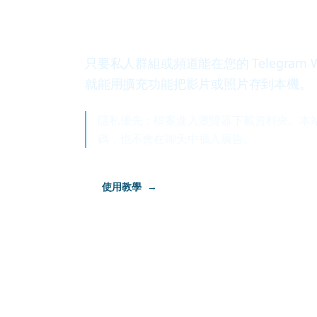
私人群組與頻道的 Tel
片下載
只要私人群組或頻道能在您的 Telegram
就能用擴充功能把影片或照片存到本機。
隱私優先：檔案進入瀏覽器下載資料夾。本站從不
碼，也不會在聊天中插入廣告。
使用教學
→