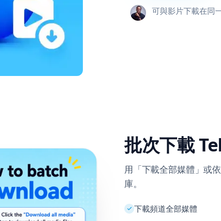
可與影片下載在同一 T
批次下載 Te
用「下載全部媒體」或
庫。
下載頻道全部媒體