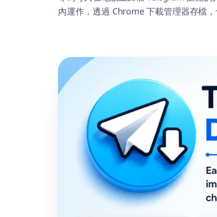
內運作，透過 Chrome 下載管理器存檔，