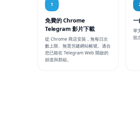
1
免費的 Chrome
一
Telegram 影片下載
單
批
從 Chrome 商店安裝，無每日次
數上限、無需另建網站帳號。適合
您已能在 Telegram Web 開啟的
頻道與群組。