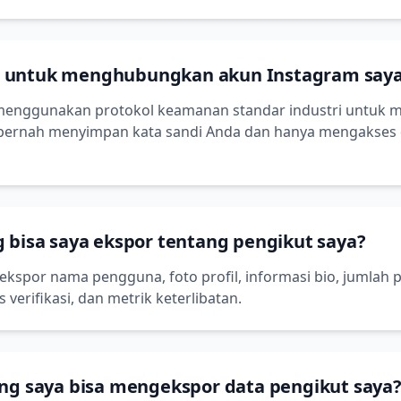
 untuk menghubungkan akun Instagram say
 menggunakan protokol keamanan standar industri untuk m
 pernah menyimpan kata sandi Anda dan hanya mengakses
 bisa saya ekspor tentang pengikut saya?
spor nama pengguna, foto profil, informasi bio, jumlah p
s verifikasi, dan metrik keterlibatan.
ng saya bisa mengekspor data pengikut saya