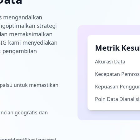
es mengandalkan
ngoptimalkan strategi
, dan memaksimalkan
ut IG kami menyediakan
Metrik Kes
uk pengambilan
Akurasi Data
Kecepatan Pemros
un palsu untuk memastikan
Kepuasan Penggu
Poin Data Dianalisi
ncian geografis dan