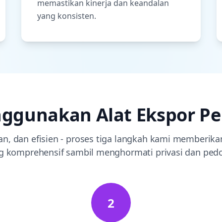
memastikan kinerja dan keandalan
yang konsisten.
ggunakan Alat Ekspor Pe
n, dan efisien - proses tiga langkah kami memberika
g komprehensif sambil menghormati privasi dan ped
2