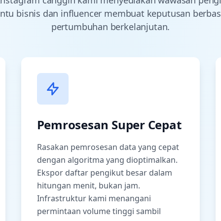
k Instagram canggih kami menyediakan wawasan peng
tu bisnis dan influencer membuat keputusan berbasi
pertumbuhan berkelanjutan.
Pemrosesan Super Cepat
Rasakan pemrosesan data yang cepat
dengan algoritma yang dioptimalkan.
Ekspor daftar pengikut besar dalam
hitungan menit, bukan jam.
Infrastruktur kami menangani
permintaan volume tinggi sambil