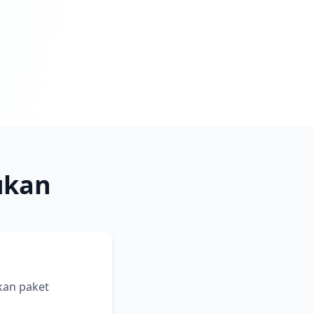
ukan
kan paket