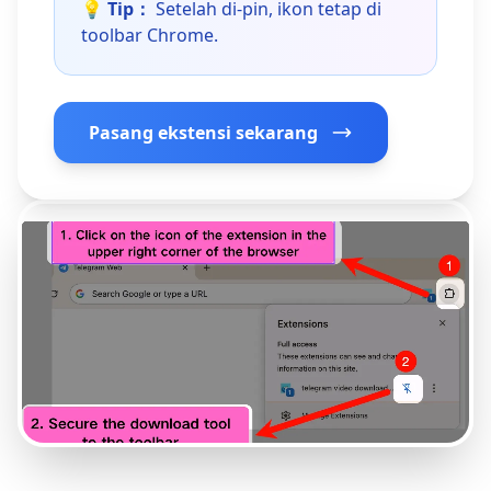
💡 Tip：
Setelah di-pin, ikon tetap di
toolbar Chrome.
Pasang ekstensi sekarang