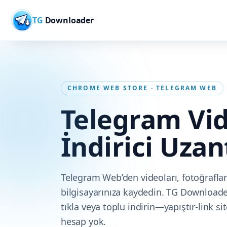
TG
Downloader
CHROME WEB STORE · TELEGRAM WEB
Telegram Vi
İndirici Uzan
Telegram Web’den videoları, fotoğraflar
bilgisayarınıza kaydedin. TG Downloader
tıkla veya toplu indirin—yapıştır-link sit
hesap yok.